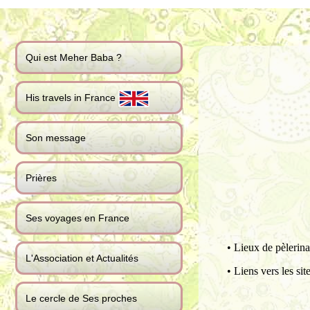
Qui est Meher Baba ?
His travels in France
Son message
Prières
Ses voyages en France
•
Lieux de pèlerin
L'Association et Actualités
•
Liens vers les si
Le cercle de Ses proches