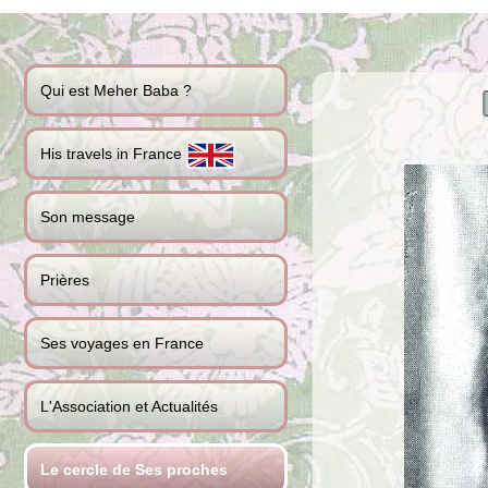
Qui est Meher Baba ?
His travels in France
Son message
Prières
Ses voyages en France
L'Association et Actualités
Le cercle de Ses proches